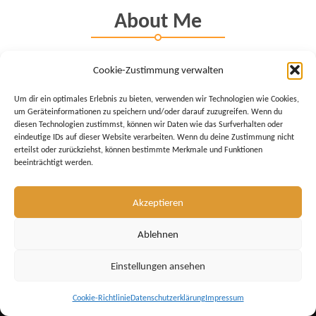
About Me
Cookie-Zustimmung verwalten
* 1998 – Abschluss der Ausbildung zum Steuerfachangestellten
* 2010 – Abschluss des Fernstudium zum Immobilienverwalter EBZ
Um dir ein optimales Erlebnis zu bieten, verwenden wir Technologien wie Cookies,
* 2012 – Abschluss Geprüfter Immobilienfachwirt IHK
um Geräteinformationen zu speichern und/oder darauf zuzugreifen. Wenn du
* 2013 – bestandene Prüfung zum Ausbilder nach AEVO
diesen Technologien zustimmst, können wir Daten wie das Surfverhalten oder
eindeutige IDs auf dieser Website verarbeiten. Wenn du deine Zustimmung nicht
Schwerpunkte:
erteilst oder zurückziehst, können bestimmte Merkmale und Funktionen
– Verwaltung von Wohnungseigentum
beeinträchtigt werden.
– Buchhaltung von Wohnungseigentümergemeinschaften
– Buchhaltung von Mietverwaltungen
Akzeptieren
Ablehnen
Technical Skill
Einstellungen ansehen
Cookie-Richtlinie
Datenschutzerklärung
Impressum
Neve
| Präsentiert von
WordPress