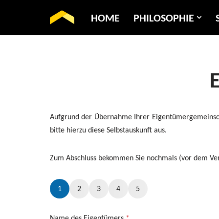
HOME
PHILOSOPHIE
Zum
Inhalt
springen
Aufgrund der Übernahme Ihrer Eigentümergemeinschaft
bitte hierzu diese Selbstauskunft aus.
Zum Abschluss bekommen Sie nochmals (vor dem Versa
1
2
3
4
5
Name des Eigentümers
*